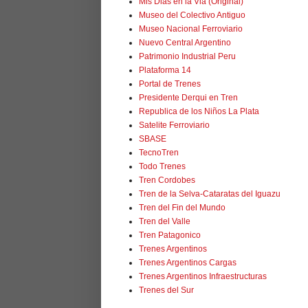
Mis Dias en la Via (Original)
Museo del Colectivo Antiguo
Museo Nacional Ferroviario
Nuevo Central Argentino
Patrimonio Industrial Peru
Plataforma 14
Portal de Trenes
Presidente Derqui en Tren
Republica de los Niños La Plata
Satelite Ferroviario
SBASE
TecnoTren
Todo Trenes
Tren Cordobes
Tren de la Selva-Cataratas del Iguazu
Tren del Fin del Mundo
Tren del Valle
Tren Patagonico
Trenes Argentinos
Trenes Argentinos Cargas
Trenes Argentinos Infraestructuras
Trenes del Sur