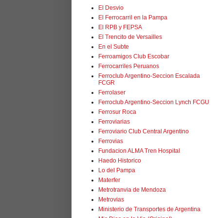
El Desvio
El Ferrocarril en la Pampa
El RPB y FEPSA
El Trencito de Versailles
En el Subte
Ferroamigos Club Escobar
Ferrocarriles Peruanos
Ferroclub Argentino-Seccion Escalada
FCGR
Ferrolaser
Ferroclub Argentino-Seccion Lynch FCGU
Ferrosur Roca
Ferroviarias
Ferroviario Club Central Argentino
Ferrovias
Fundacion ALMA Tren Hospital
Haedo Historico
Lo del Pampa
Materfer
Metrotranvia de Mendoza
Metrovias
Ministerio de Transportes de Argentina