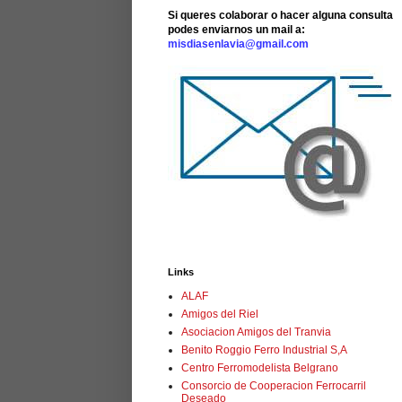
Si queres colaborar o hacer alguna consulta
podes enviarnos un mail a:
misdiasenlavia@gmail.com
Links
ALAF
Amigos del Riel
Asociacion Amigos del Tranvia
Benito Roggio Ferro Industrial S,A
Centro Ferromodelista Belgrano
Consorcio de Cooperacion Ferrocarril
Deseado