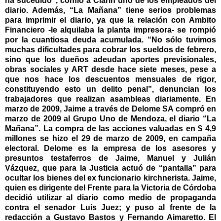
ha sucedido”, confió a Clarín uno de los empleados del
diario. Además, “La Mañana” tiene serios problemas
para imprimir el diario, ya que la relación con Ambito
Financiero -le alquilaba la planta impresora- se rompió
por la cuantiosa deuda acumulada. “No sólo tuvimos
muchas dificultades para cobrar los sueldos de febrero,
sino que los dueños adeudan aportes previsionales,
obras sociales y ART desde hace siete meses, pese a
que nos hace los descuentos mensuales de rigor,
constituyendo esto un delito penal”, denuncian los
trabajadores que realizan asambleas diariamente. En
marzo de 2009, Jaime a través de Delome SA compró en
marzo de 2009 al Grupo Uno de Mendoza, el diario “La
Mañana”. La compra de las acciones valuadas en $ 4,9
millones se hizo el 29 de marzo de 2009, en campaña
electoral. Delome es la empresa de los asesores y
presuntos testaferros de Jaime, Manuel y Julián
Vázquez, que para la Justicia actuó de “pantalla” para
ocultar los bienes del ex funcionario kirchnerista. Jaime,
quien es dirigente del Frente para la Victoria de Córdoba
decidió utilizar al diario como medio de propaganda
contra el senador Luis Juez; y puso al frente de la
redacción a Gustavo Bastos y Fernando Aimaretto. El