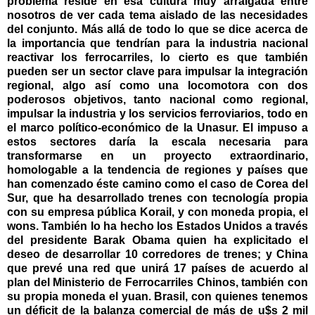
problema reside en esa cultura muy arraigada entre
nosotros de ver cada tema aislado de las necesidades
del conjunto. Más allá de todo lo que se dice acerca de
la importancia que tendrían para la industria nacional
reactivar los ferrocarriles, lo cierto es que también
pueden ser un sector clave para impulsar la integración
regional, algo así como una locomotora con dos
poderosos objetivos, tanto nacional como regional,
impulsar la industria y los servicios ferroviarios, todo en
el marco político-económico de la Unasur. El impuso a
estos sectores daría la escala necesaria para
transformarse en un proyecto extraordinario,
homologable a la tendencia de regiones y países que
han comenzado éste camino como el caso de Corea del
Sur, que ha desarrollado trenes con tecnología propia
con su empresa pública Korail, y con moneda propia, el
wons. También lo ha hecho los Estados Unidos a través
del presidente Barak Obama quien ha explicitado el
deseo de desarrollar 10 corredores de trenes; y China
que prevé una red que unirá 17 países de acuerdo al
plan del Ministerio de Ferrocarriles Chinos, también con
su propia moneda el yuan. Brasil, con quienes tenemos
un déficit de la balanza comercial de más de u$s 2 mil