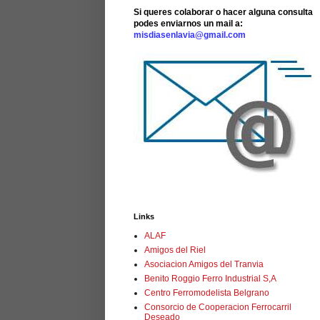
Si queres colaborar o hacer alguna consulta
podes enviarnos un mail a:
misdiasenlavia@gmail.com
Links
ALAF
Amigos del Riel
Asociacion Amigos del Tranvia
Benito Roggio Ferro Industrial S,A
Centro Ferromodelista Belgrano
Consorcio de Cooperacion Ferrocarril
Deseado