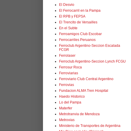
El Desvio
El Ferrocarril en la Pampa
El RPB y FEPSA
El Trencito de Versailles
En el Subte
Ferroamigos Club Escobar
Ferrocarriles Peruanos
Ferroclub Argentino-Seccion Escalada
FCGR
Ferrolaser
Ferroclub Argentino-Seccion Lynch FCGU
Ferrosur Roca
Ferroviarias
Ferroviario Club Central Argentino
Ferrovias
Fundacion ALMA Tren Hospital
Haedo Historico
Lo del Pampa
Materfer
Metrotranvia de Mendoza
Metrovias
Ministerio de Transportes de Argentina