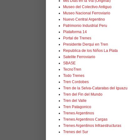
Mis Dias en la Via (Original)
Museo del Colectivo Antiguo
Museo Nacional Ferroviario
Nuevo Central Argentino
Patrimonio Industrial Peru
Plataforma 14
Portal de Trenes
Presidente Derqui en Tren
Republica de los Niños La Plata
Satelite Ferroviario
SBASE
TecnoTren
Todo Trenes
Tren Cordobes
Tren de la Selva-Cataratas del Iguazu
Tren del Fin del Mundo
Tren del Valle
Tren Patagonico
Trenes Argentinos
Trenes Argentinos Cargas
Trenes Argentinos Infraestructuras
Trenes del Sur