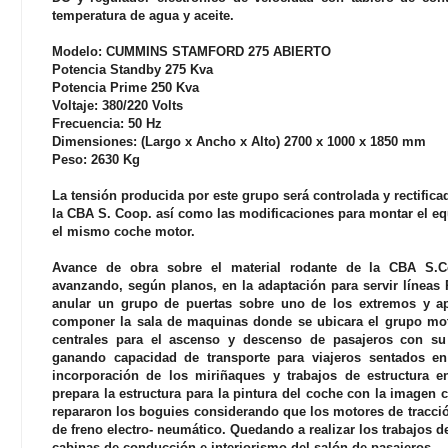
temperatura de agua y aceite.
Modelo: CUMMINS STAMFORD 275 ABIERTO
Potencia Standby 275 Kva
Potencia Prime 250 Kva
Voltaje: 380/220 Volts
Frecuencia: 50 Hz
Dimensiones: (Largo x Ancho x Alto) 2700 x 1000 x 1850 mm
Peso: 2630 Kg
La tensión producida por este grupo será controlada y rectific
la CBA S. Coop. así como las modificaciones para montar el eq
el mismo coche motor.
Avance de obra sobre el material rodante de la CBA S.
avanzando, según planos, en la adaptación para servir líneas R
anular un grupo de puertas sobre uno de los extremos y ap
componer la sala de maquinas donde se ubicara el grupo mot
centrales para el ascenso y descenso de pasajeros con su
ganando capacidad de transporte para viajeros sentados en
incorporación de los miriñaques y trabajos de estructura e
prepara la estructura para la pintura del coche con la imagen
repararon los boguies considerando que los motores de tracció
de freno electro- neumático. Quedando a realizar los trabajos 
cabinas de conducción e interiorismo del salón de pasajeros.