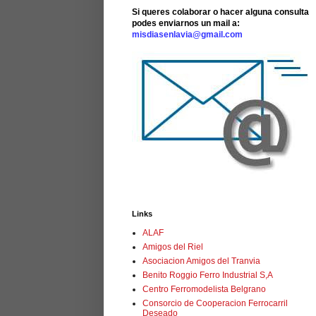
Si queres colaborar o hacer alguna consulta
podes enviarnos un mail a:
misdiasenlavia@gmail.com
Links
ALAF
Amigos del Riel
Asociacion Amigos del Tranvia
Benito Roggio Ferro Industrial S,A
Centro Ferromodelista Belgrano
Consorcio de Cooperacion Ferrocarril
Deseado