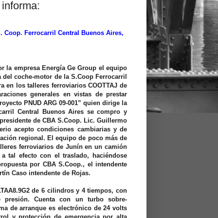
 informa:
 Coop. Ferrocarril Central Buenos Aires,
r la empresa Energía Ge Group el equipo
 del coche-motor de la S.Coop Ferrocarril
 en los talleres ferroviarios COOTTAJ de
raciones generales en vistas de prestar
Proyecto PNUD ARG 09-001” quien dirige la
carril Central Buenos Aires se compro y
 presidente de CBA S.Coop. Lic. Guillermo
erio acepto condiciones cambiarias y de
ración regional. El equipo de poco más de
lleres ferroviarios de Junín en un camión
 tal efecto con el traslado, haciéndose
 propuesta por CBA S.Coop., el intendente
rtín Caso intendente de Rojas.
AA8.9G2 de 6 cilindros y 4 tiempos, con
e presión. Cuenta con un turbo sobre-
ma de arranque es electrónico de 24 volts
rol y protección de emergencia por alta