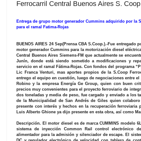
Ferrocarril Central Buenos Aires S. Coop
Entrega de grupo motor generador Cummins adquirido por la S.
para el ramal Fatima-Rojas
BUENOS AIRES 24 Sep(Prensa CBA S.Coop.).-Fue entregado po
motor generador Cummins para la motorización diesel eléctrica
Central Buenos Aires Siemens-FM que actualmente se encuentra
Junín, donde está siendo sometido a modificaciones y repa
servicio en el ramal Fátima-Rojas. Con fondos del programa “
Lic Franca Venturi, mas aportes propios de la S.Coop Ferro
entrego el equipo en cuestión, luego de negociaciones entre el
Robino y la empresa Energía Ge Group, quien con buen crit
precios muy convenientes para el proyecto ferroviario de integ
dos toneladas y media de peso, fue cargado y enviado a los ta
de la Municipalidad de San Andrés de Giles quien colaboro a
presente con interés y hechos en la recuperación ferroviaria
Luis Alberto Ghione ya dijo presente en esta obra, así como Ma
Descripción. El motor diesel es de marca CUMMINS modelo 6LT
sistema de inyección Common Rail control electrónico d
alimentador para la admisión y silenciador de escape. El siste
DC y regulador electrónico de velocidad con tablero de cont