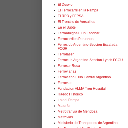
El Desvio
El Ferrocarril en la Pampa
El RPB y FEPSA
El Trencito de Versailles
En el Subte
Ferroamigos Club Escobar
Ferrocarriles Peruanos
Ferroclub Argentino-Seccion Escalada
FCGR
Ferrolaser
Ferroclub Argentino-Seccion Lynch FCGU
Ferrosur Roca
Ferroviarias
Ferroviario Club Central Argentino
Ferrovias
Fundacion ALMA Tren Hospital
Haedo Historico
Lo del Pampa
Materfer
Metrotranvia de Mendoza
Metrovias
Ministerio de Transportes de Argentina