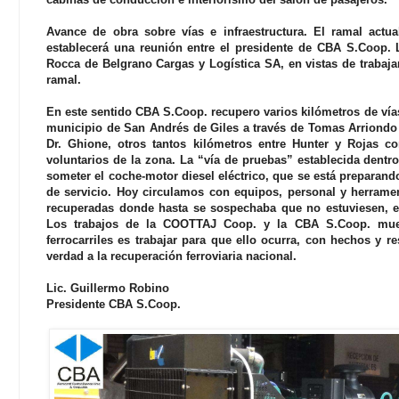
Avance de obra sobre vías e infraestructura. El ramal actu
establecerá una reunión entre el presidente de CBA S.Coop. L
Rocca de Belgrano Cargas y Logística SA, en vistas de trabajar
ramal.
En este sentido CBA S.Coop. recupero varios kilómetros de vía
municipio de San Andrés de Giles a través de Tomas Arriondo 
Dr. Ghione, otros tantos kilómetros entre Hunter y Rojas c
voluntarios de la zona. La “vía de pruebas” establecida dentro
someter el coche-motor diesel eléctrico, que se está preparand
de servicio. Hoy circulamos con equipos, personal y herramen
recuperadas donde hasta se sospechaba que no estuviesen, e
Los trabajos de la COOTTAJ Coop. y la CBA S.Coop. mues
ferrocarriles es trabajar para que ello ocurra, con hechos y 
verdad a la recuperación ferroviaria nacional.
Lic. Guillermo Robino
Presidente CBA S.Coop.