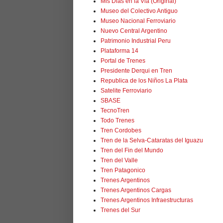
Mis Dias en la Via (Original)
Museo del Colectivo Antiguo
Museo Nacional Ferroviario
Nuevo Central Argentino
Patrimonio Industrial Peru
Plataforma 14
Portal de Trenes
Presidente Derqui en Tren
Republica de los Niños La Plata
Satelite Ferroviario
SBASE
TecnoTren
Todo Trenes
Tren Cordobes
Tren de la Selva-Cataratas del Iguazu
Tren del Fin del Mundo
Tren del Valle
Tren Patagonico
Trenes Argentinos
Trenes Argentinos Cargas
Trenes Argentinos Infraestructuras
Trenes del Sur